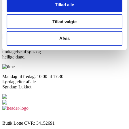
BESØG VORES BUTIK
Tillad alle
Vi er beliggende på en af Danmark’s smukkeste gader midt i Assens.
Du finder os på Østergade 33, 5610 Assens.
Tillad valgte
Åbningstider
Afvis
Vi har åbent alle dage med
undtagelse af søn- og
hellige dage.
Mandag til fredag: 10.00 til 17.30
Lørdag efter aftale.
Søndag: Lukket
Butik Lotte CVR: 34152691