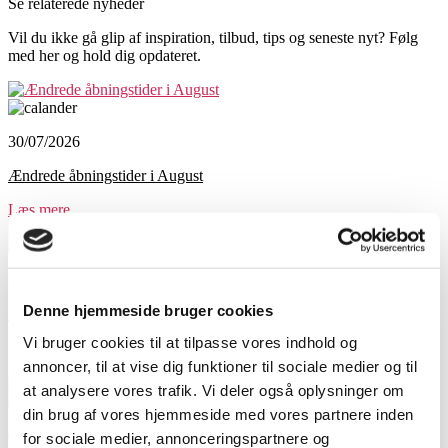
Se relaterede nyheder
Vil du ikke gå glip af inspiration, tilbud, tips og seneste nyt? Følg
med her og hold dig opdateret.
30/07/2026
Ændrede åbningstider i August
Læs mere...
29/06/2026
Denne hjemmeside bruger cookies
Ekstra åbent i Juli !!!
Vi bruger cookies til at tilpasse vores indhold og
I Juli måned har vi ekstra åbent: ALLE LØRDAGE 10.00 -
Læs mere...
annoncer, til at vise dig funktioner til sociale medier og til
at analysere vores trafik. Vi deler også oplysninger om
din brug af vores hjemmeside med vores partnere inden
01/06/2026
for sociale medier, annonceringspartnere og